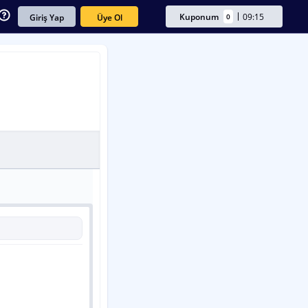
Kuponum
09:15
0
Üye Ol
Giriş Yap