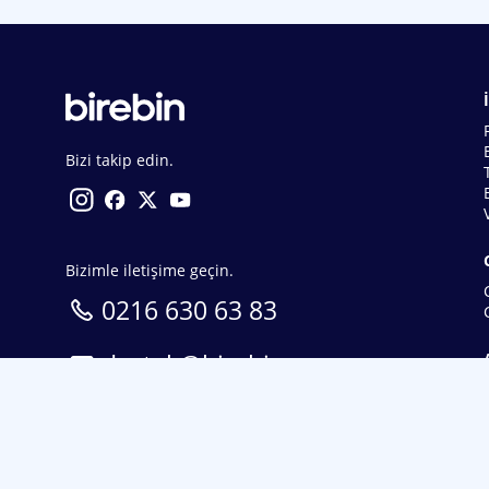
Bizi takip edin.
Bizimle iletişime geçin.
0216 630 63 83
destek@birebin.com
Spor Toto'nun yasal bayisi olan birebin.com’a
18 yaşından büyükler üye olabilir.