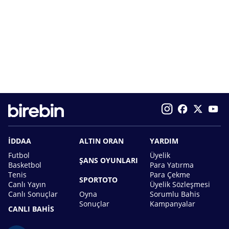
İDDAA
ALTIN ORAN
YARDIM
Futbol
Üyelik
ŞANS OYUNLARI
Basketbol
Para Yatırma
Tenis
Para Çekme
SPORTOTO
Canlı Yayın
Üyelik Sözleşmesi
Canlı Sonuçlar
Oyna
Sorumlu Bahis
Sonuçlar
Kampanyalar
CANLI BAHİS