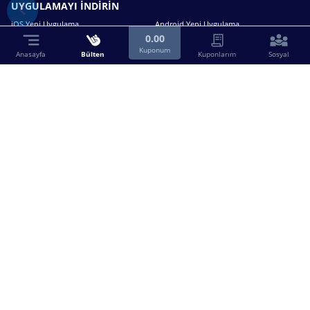
UYGULAMAYI İNDİRİN
iOS Yeni Uygulama
Android Yeni Uygulama
0.00
Kuponum
Anasayfa
Bülten
Kuponlarım
Sosyal
Bizimle iletişime geçin.
0216 630 63 83
destek@birebin.com
Spor Toto'nun yasal bayisi olan birebin.com’a
18 yaşından büyükler üye olabilir.
BİREBİN ŞANS OYUNLARI A.Ş.
Copyright © 2025