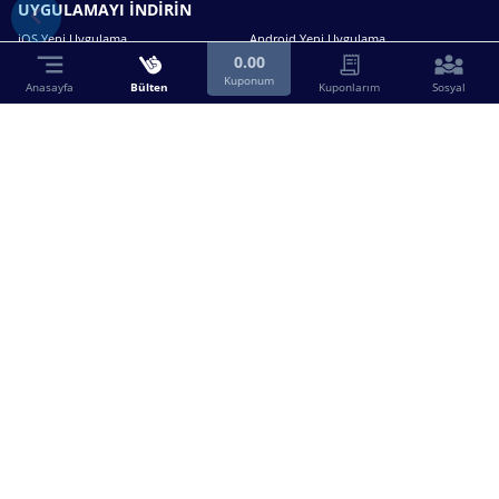
UYGULAMAYI İNDİRİN
iOS Yeni Uygulama
Android Yeni Uygulama
0.00
Kuponum
Anasayfa
Bülten
Kuponlarım
Sosyal
Bizimle iletişime geçin.
0216 630 63 83
destek@birebin.com
Spor Toto'nun yasal bayisi olan birebin.com’a
18 yaşından büyükler üye olabilir.
BİREBİN ŞANS OYUNLARI A.Ş.
Copyright © 2025