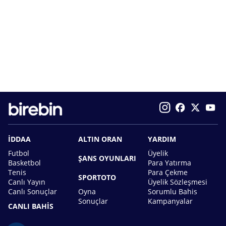
İDDAA
ALTIN ORAN
YARDIM
Futbol
Üyelik
ŞANS OYUNLARI
Basketbol
Para Yatırma
Tenis
Para Çekme
SPORTOTO
Canlı Yayın
Üyelik Sözleşmesi
Canlı Sonuçlar
Oyna
Sorumlu Bahis
Sonuçlar
Kampanyalar
CANLI BAHİS