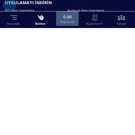
UYGULAMAYI İNDİRİN
iOS Yeni Uygulama
Android Yeni Uygulama
0.00
Kuponum
Anasayfa
Bülten
Kuponlarım
Sosyal
Bizimle iletişime geçin.
0216 630 63 83
destek@birebin.com
Spor Toto'nun yasal bayisi olan birebin.com’a
18 yaşından büyükler üye olabilir.
BİREBİN ŞANS OYUNLARI A.Ş.
Copyright © 2025