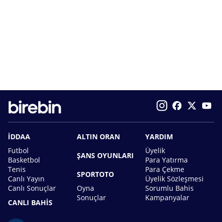
İDDAA
ALTIN ORAN
YARDIM
Futbol
Üyelik
ŞANS OYUNLARI
Basketbol
Para Yatırma
Tenis
Para Çekme
SPORTOTO
Canlı Yayın
Üyelik Sözleşmesi
Canlı Sonuçlar
Oyna
Sorumlu Bahis
Sonuçlar
Kampanyalar
CANLI BAHİS