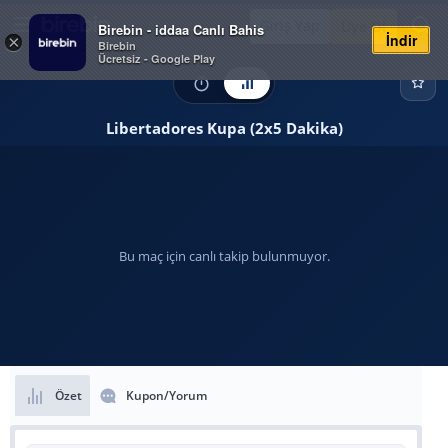
Giriş Yap
Üye Ol
Birebin - iddaa Canlı Bahis
İndir
×
Birebin
Ücretsiz - Google Play
Libertadores Kupa (2x5 Dakika)
Bu maç için canlı takip bulunmuyor.
Özet
Kupon/Yorum