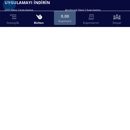
UYGULAMAYI İNDİRİN
iOS Yeni Uygulama
Android Yeni Uygulama
0.00
Kuponum
Anasayfa
Bülten
Kuponlarım
Sosyal
Bizimle iletişime geçin.
0216 630 63 83
destek@birebin.com
Spor Toto'nun yasal bayisi olan birebin.com’a
18 yaşından büyükler üye olabilir.
BİREBİN ŞANS OYUNLARI A.Ş.
Copyright © 2025