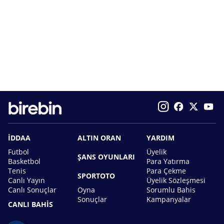
İDDAA
ALTIN ORAN
YARDIM
Futbol
Üyelik
ŞANS OYUNLARI
Basketbol
Para Yatırma
Tenis
Para Çekme
SPORTOTO
Canlı Yayın
Üyelik Sözleşmesi
Canlı Sonuçlar
Oyna
Sorumlu Bahis
Sonuçlar
Kampanyalar
CANLI BAHİS