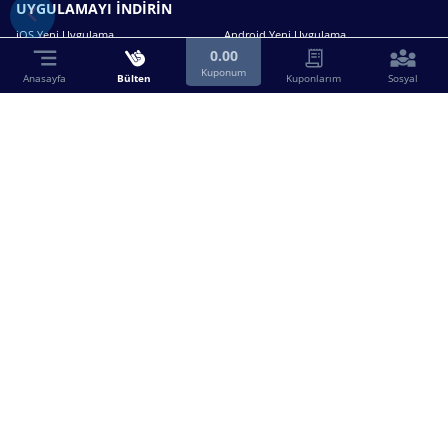
UYGULAMAYI İNDİRİN
iOS Yeni Uygulama
Android Yeni Uygulama
0.00
Kuponum
Anasayfa
Bülten
Kuponlarım
Sosyal
Bizimle iletişime geçin.
0216 630 63 83
destek@birebin.com
Spor Toto'nun yasal bayisi olan birebin.com’a
18 yaşından büyükler üye olabilir.
BİREBİN ŞANS OYUNLARI A.Ş.
Copyright © 2025