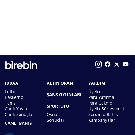
İDDAA
ALTIN ORAN
YARDIM
Futbol
Üyelik
ŞANS OYUNLARI
Basketbol
Para Yatırma
Tenis
Para Çekme
SPORTOTO
Canlı Yayın
Üyelik Sözleşmesi
Canlı Sonuçlar
Oyna
Sorumlu Bahis
Sonuçlar
Kampanyalar
CANLI BAHİS