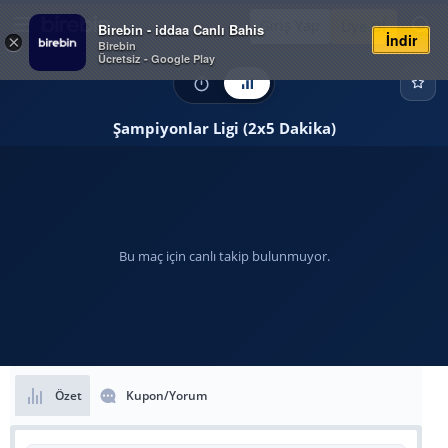
Giriş Yap
Üye Ol
Birebin - iddaa Canlı Bahis
İndir
×
Birebin
Ücretsiz - Google Play
Şampiyonlar Ligi (2x5 Dakika)
Bu maç için canlı takip bulunmuyor.
Özet
Kupon/Yorum