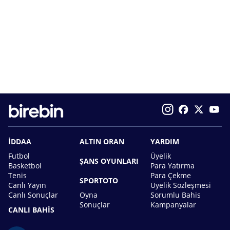
İDDAA
ALTIN ORAN
YARDIM
Futbol
Üyelik
ŞANS OYUNLARI
Basketbol
Para Yatırma
Tenis
Para Çekme
SPORTOTO
Canlı Yayın
Üyelik Sözleşmesi
Canlı Sonuçlar
Oyna
Sorumlu Bahis
Sonuçlar
Kampanyalar
CANLI BAHİS