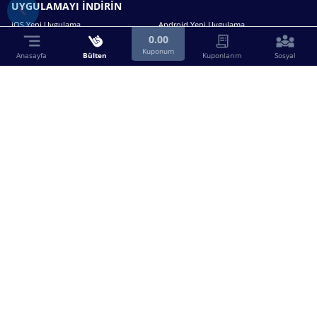
UYGULAMAYI İNDİRİN
iOS Yeni Uygulama
Android Yeni Uygulama
0.00
Kuponum
Anasayfa
Bülten
Kuponlarım
Sosyal
Bizimle iletişime geçin.
0216 630 63 83
destek@birebin.com
Spor Toto'nun yasal bayisi olan birebin.com’a
18 yaşından büyükler üye olabilir.
BİREBİN ŞANS OYUNLARI A.Ş.
Copyright © 2025