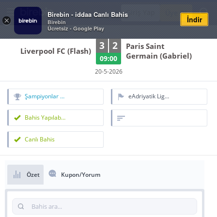
Giriş Yap
Üye Ol
Birebin - iddaa Canlı Bahis
İndir
×
Birebin
Ücretsiz - Google Play
3
2
Paris Saint
Liverpool FC (Flash)
Germain (Gabriel)
09:00
20-5-2026
Şampiyonlar Ligi (2x5 Dakika)
eAdriyatik Ligi (2x5 Dakika)
Bahis Yapılabilir
Canlı Bahis
Özet
Kupon/Yorum