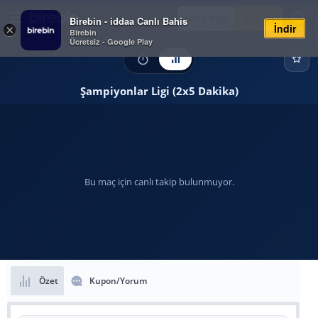
Giriş Yap
Üye Ol
Birebin - iddaa Canlı Bahis
İndir
×
Birebin
Ücretsiz - Google Play
Şampiyonlar Ligi (2x5 Dakika)
Bu maç için canlı takip bulunmuyor.
Özet
Kupon/Yorum