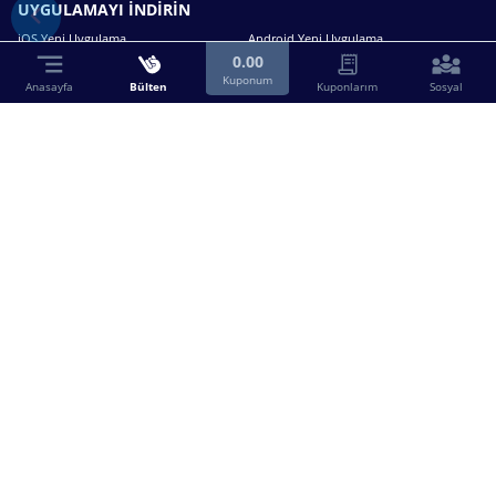
UYGULAMAYI İNDİRİN
iOS Yeni Uygulama
Android Yeni Uygulama
0.00
Kuponum
Anasayfa
Bülten
Kuponlarım
Sosyal
Bizimle iletişime geçin.
0216 630 63 83
destek@birebin.com
Spor Toto'nun yasal bayisi olan birebin.com’a
18 yaşından büyükler üye olabilir.
BİREBİN ŞANS OYUNLARI A.Ş.
Copyright © 2025