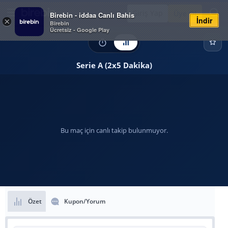
Giriş Yap
Üye Ol
Birebin - iddaa Canlı Bahis
İndir
×
Birebin
Ücretsiz - Google Play
Serie A (2x5 Dakika)
Bu maç için canlı takip bulunmuyor.
Özet
Kupon/Yorum