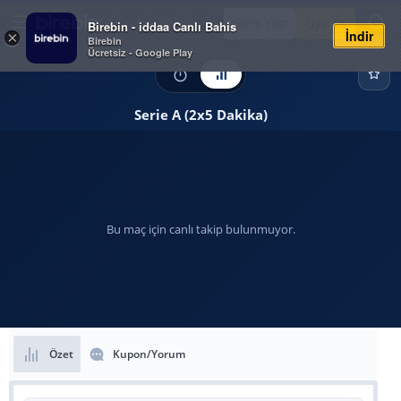
Giriş Yap
Üye Ol
Birebin - iddaa Canlı Bahis
İndir
×
Birebin
Ücretsiz - Google Play
Serie A (2x5 Dakika)
Bu maç için canlı takip bulunmuyor.
Özet
Kupon/Yorum