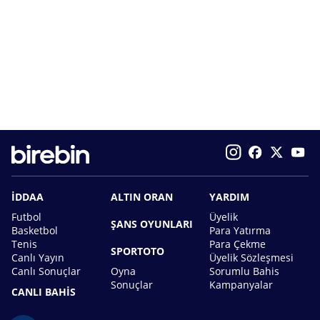
İDDAA
ALTIN ORAN
YARDIM
Futbol
Üyelik
ŞANS OYUNLARI
Basketbol
Para Yatırma
Tenis
Para Çekme
SPORTOTO
Canlı Yayın
Üyelik Sözleşmesi
Canlı Sonuçlar
Oyna
Sorumlu Bahis
Sonuçlar
Kampanyalar
CANLI BAHİS