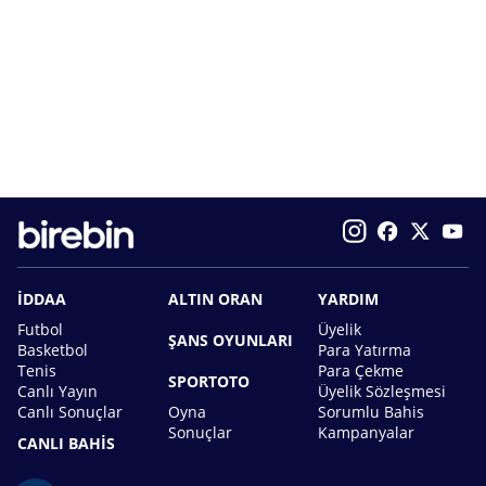
İDDAA
ALTIN ORAN
YARDIM
Futbol
Üyelik
ŞANS OYUNLARI
Basketbol
Para Yatırma
Tenis
Para Çekme
SPORTOTO
Canlı Yayın
Üyelik Sözleşmesi
Canlı Sonuçlar
Oyna
Sorumlu Bahis
Sonuçlar
Kampanyalar
CANLI BAHİS