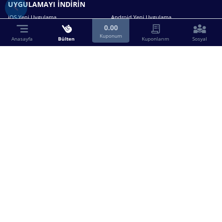
UYGULAMAYI İNDİRİN
iOS Yeni Uygulama
Android Yeni Uygulama
0.00
Kuponum
Anasayfa
Bülten
Kuponlarım
Sosyal
Bizimle iletişime geçin.
0216 630 63 83
destek@birebin.com
Spor Toto'nun yasal bayisi olan birebin.com’a
18 yaşından büyükler üye olabilir.
BİREBİN ŞANS OYUNLARI A.Ş.
Copyright © 2025