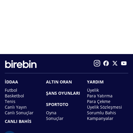
İDDAA
ALTIN ORAN
YARDIM
Futbol
Üyelik
ŞANS OYUNLARI
Basketbol
Para Yatırma
Tenis
Para Çekme
SPORTOTO
Canlı Yayın
Üyelik Sözleşmesi
Canlı Sonuçlar
Oyna
Sorumlu Bahis
Sonuçlar
Kampanyalar
CANLI BAHİS