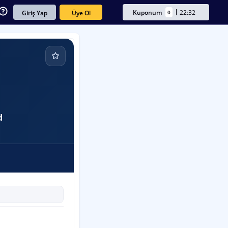
Kuponum
22:32
0
Üye Ol
Giriş Yap
d