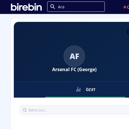
C
AF
Arsenal FC (George)
ÖZET