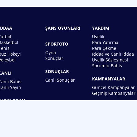
İDDAA
ŞANS OYUNLARI
YARDIM
Futbol
Üyelik
Basketbol
Para Yatırma
SPORTOTO
Tenis
Para Çekme
Oyna
Buz Hokeyi
İddaa ve Canlı İddaa
Sonuçlar
Voleybol
Üyelik Sözleşmesi
Sorumlu Bahis
SONUÇLAR
CANLI
KAMPANYALAR
Canlı Sonuçlar
Canlı Bahis
Canlı Yayın
Güncel Kampanyalar
Geçmiş Kampanyalar
ALTIN ORAN
BİREBİN ŞANS OYUNLARI A.Ş.
Copyright © 2026