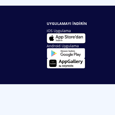
UYGULAMAYI İNDİRİN
iOS Uygulama
Android Uygulama