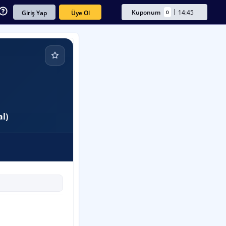
Kuponum
14:45
0
Üye Ol
Giriş Yap
al)