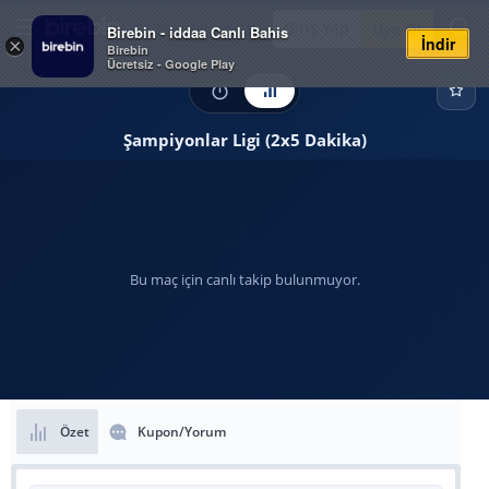
Giriş Yap
Üye Ol
Birebin - iddaa Canlı Bahis
İndir
×
Birebin
Ücretsiz - Google Play
Şampiyonlar Ligi (2x5 Dakika)
Bu maç için canlı takip bulunmuyor.
Özet
Kupon/Yorum