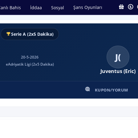
Şans Oyunları
anlı Bahis
İddaa
Sosyal
Serie A (2x5 Dakika)
J(
20-5-2026
eAdriyatik Ligi (2x5 Dakika)
Juventus (Eric)
KUPON/YORUM