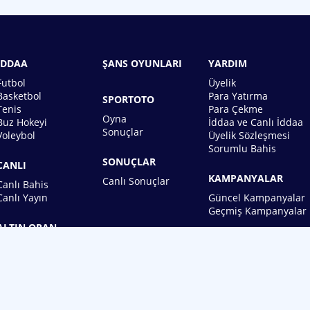
İDDAA
ŞANS OYUNLARI
YARDIM
Futbol
Üyelik
Basketbol
Para Yatırma
SPORTOTO
Tenis
Para Çekme
Oyna
Buz Hokeyi
İddaa ve Canlı İddaa
Sonuçlar
Voleybol
Üyelik Sözleşmesi
Sorumlu Bahis
SONUÇLAR
CANLI
KAMPANYALAR
Canlı Sonuçlar
Canlı Bahis
Canlı Yayın
Güncel Kampanyalar
Geçmiş Kampanyalar
ALTIN ORAN
BİREBİN ŞANS OYUNLARI A.Ş.
Copyright © 2026