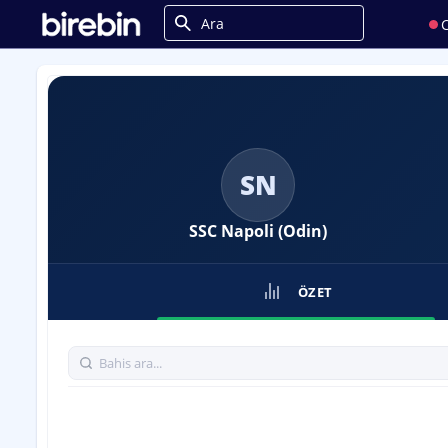
C
SN
SSC Napoli (Odin)
ÖZET