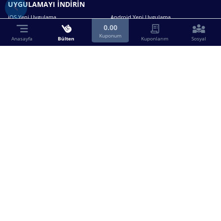
UYGULAMAYI İNDİRİN
iOS Yeni Uygulama
Android Yeni Uygulama
0.00
Kuponum
Anasayfa
Bülten
Kuponlarım
Sosyal
Bizimle iletişime geçin.
0216 630 63 83
destek@birebin.com
Spor Toto'nun yasal bayisi olan birebin.com’a
18 yaşından büyükler üye olabilir.
BİREBİN ŞANS OYUNLARI A.Ş.
Copyright © 2025