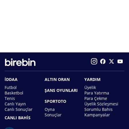
İDDAA
ALTIN ORAN
YARDIM
Futbol
Üyelik
ŞANS OYUNLARI
Basketbol
Para Yatırma
Tenis
Para Çekme
SPORTOTO
Canlı Yayın
Üyelik Sözleşmesi
Canlı Sonuçlar
Oyna
Sorumlu Bahis
Sonuçlar
Kampanyalar
CANLI BAHİS