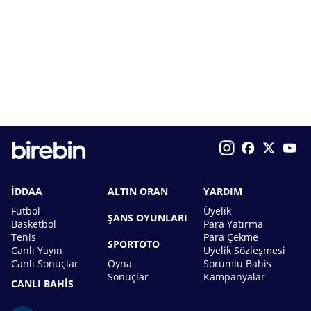
İDDAA
ALTIN ORAN
YARDIM
Futbol
Üyelik
ŞANS OYUNLARI
Basketbol
Para Yatırma
Tenis
Para Çekme
SPORTOTO
Canlı Yayın
Üyelik Sözleşmesi
Canlı Sonuçlar
Oyna
Sorumlu Bahis
Sonuçlar
Kampanyalar
CANLI BAHİS