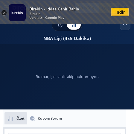
Giriş Yap
Üye Ol
Birebin - iddaa Canlı Bahis
İndir
×
Birebin
Ücretsiz - Google Play
NBA Ligi (4x5 Dakika)
Bu maç için canlı takip bulunmuyor.
Özet
Kupon/Yorum