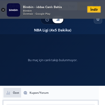
Giriş Yap
Üye Ol
Birebin - iddaa Canlı Bahis
İndir
×
Birebin
Ücretsiz - Google Play
NBA Ligi (4x5 Dakika)
Bu maç için canlı takip bulunmuyor.
Özet
Kupon/Yorum