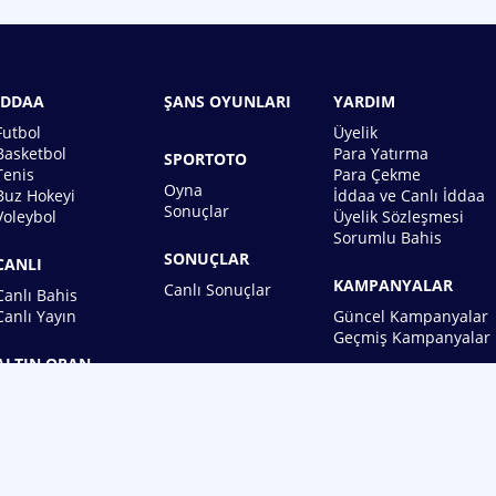
İDDAA
ŞANS OYUNLARI
YARDIM
Futbol
Üyelik
Basketbol
Para Yatırma
SPORTOTO
Tenis
Para Çekme
Oyna
Buz Hokeyi
İddaa ve Canlı İddaa
Sonuçlar
Voleybol
Üyelik Sözleşmesi
Sorumlu Bahis
SONUÇLAR
CANLI
KAMPANYALAR
Canlı Sonuçlar
Canlı Bahis
Canlı Yayın
Güncel Kampanyalar
Geçmiş Kampanyalar
ALTIN ORAN
BİREBİN ŞANS OYUNLARI A.Ş.
Copyright © 2026