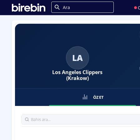
C
LA
Los Angeles Clippers
(Krakow)
ÖZET