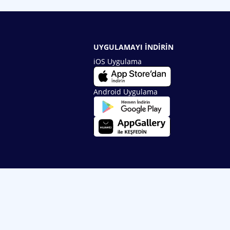
UYGULAMAYI İNDİRİN
iOS Uygulama
Android Uygulama