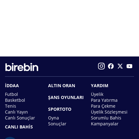
İDDAA
ALTIN ORAN
YARDIM
Futbol
Üyelik
ŞANS OYUNLARI
Basketbol
Para Yatırma
Tenis
Para Çekme
SPORTOTO
Canlı Yayın
Üyelik Sözleşmesi
Canlı Sonuçlar
Oyna
Sorumlu Bahis
Sonuçlar
Kampanyalar
CANLI BAHİS