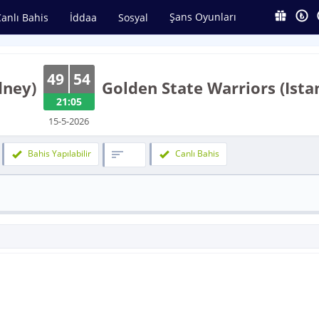
Şans Oyunları
anlı Bahis
İddaa
Sosyal
49
54
dney)
Golden State Warriors (Ista
21:05
15-5-2026
Bahis Yapılabilir
Canlı Bahis