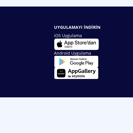
UYGULAMAYI İNDİRİN
iOS Uygulama
Android Uygulama