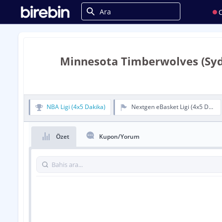
C
Minnesota Timberwolves (Sy
NBA Ligi (4x5 Dakika)
Nextgen eBasket Ligi (4x5 Dakika)
Özet
Kupon/Yorum