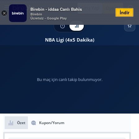
Giriş Yap
Üye Ol
Birebin - iddaa Canlı Bahis
İndir
×
Birebin
Ücretsiz - Google Play
NBA Ligi (4x5 Dakika)
Bu maç için canlı takip bulunmuyor.
Özet
Kupon/Yorum