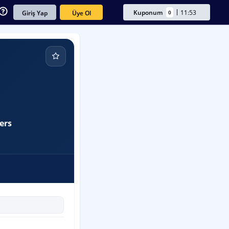
Kuponum
11:53
0
Üye Ol
Giriş Yap
ers