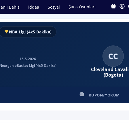
Şans Oyunları
anlı Bahis
İddaa
Sosyal
NBA Ligi (4x5 Dakika)
CC
15-5-2026
Nextgen eBasket Ligi (4x5 Dakika)
Cleveland Cavali
(Bogota)
KUPON/YORUM