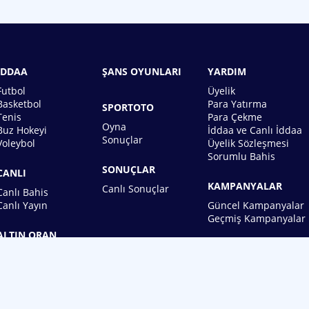
İDDAA
ŞANS OYUNLARI
YARDIM
Futbol
Üyelik
Basketbol
Para Yatırma
SPORTOTO
Tenis
Para Çekme
Oyna
Buz Hokeyi
İddaa ve Canlı İddaa
Sonuçlar
Voleybol
Üyelik Sözleşmesi
Sorumlu Bahis
SONUÇLAR
CANLI
KAMPANYALAR
Canlı Sonuçlar
Canlı Bahis
Canlı Yayın
Güncel Kampanyalar
Geçmiş Kampanyalar
ALTIN ORAN
BİREBİN ŞANS OYUNLARI A.Ş.
Copyright © 2026