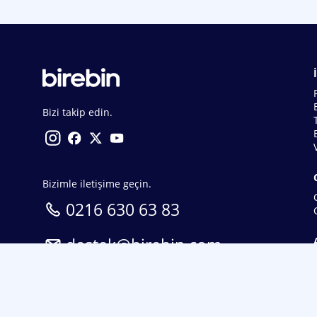
Bizi takip edin.
Bizimle iletişime geçin.
0216 630 63 83
destek@birebin.com
Spor Toto'nun yasal bayisi olan birebin.com’a
18 yaşından büyükler üye olabilir.