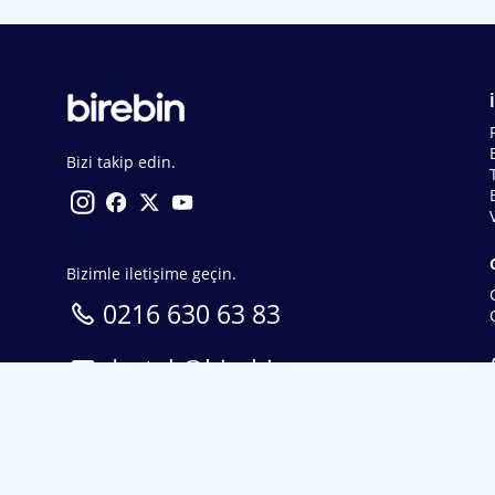
Bizi takip edin.
Bizimle iletişime geçin.
0216 630 63 83
destek@birebin.com
Spor Toto'nun yasal bayisi olan birebin.com’a
18 yaşından büyükler üye olabilir.