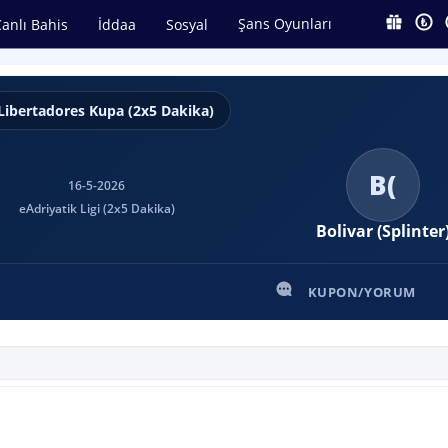
Şans Oyunları
anlı Bahis
İddaa
Sosyal
Libertadores Kupa (2x5 Dakika)
B(
16-5-2026
eAdriyatik Ligi (2x5 Dakika)
Bolivar (Splinter
KUPON/YORUM