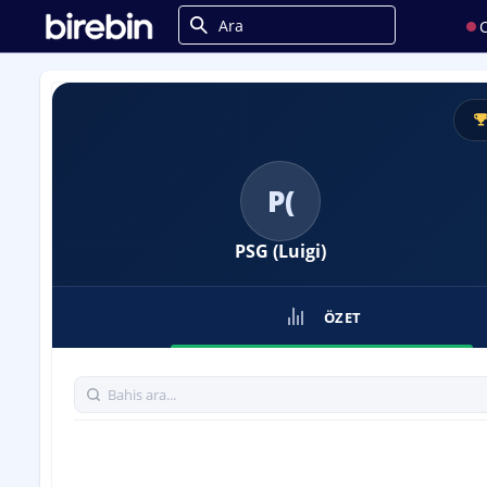
C
P(
PSG (Luigi)
ÖZET