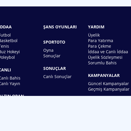
İDDAA
ŞANS OYUNLARI
YARDIM
Futbol
Üyelik
Basketbol
Para Yatırma
SPORTOTO
Tenis
Para Çekme
Oyna
Buz Hokeyi
İddaa ve Canlı İddaa
Sonuçlar
Voleybol
Üyelik Sözleşmesi
Sorumlu Bahis
SONUÇLAR
CANLI
KAMPANYALAR
Canlı Sonuçlar
Canlı Bahis
Canlı Yayın
Güncel Kampanyalar
Geçmiş Kampanyalar
ALTIN ORAN
BİREBİN ŞANS OYUNLARI A.Ş.
Copyright © 2026