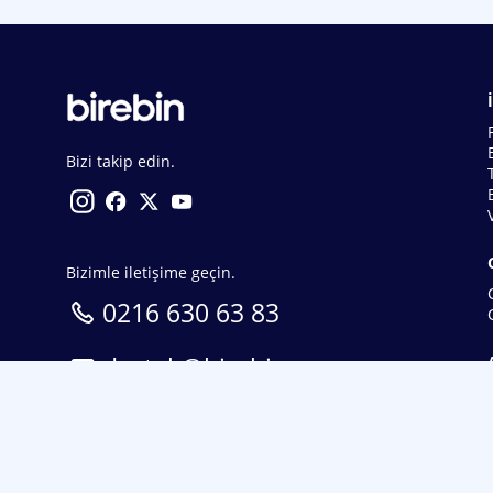
Bizi takip edin.
Bizimle iletişime geçin.
0216 630 63 83
destek@birebin.com
Spor Toto'nun yasal bayisi olan birebin.com’a
18 yaşından büyükler üye olabilir.