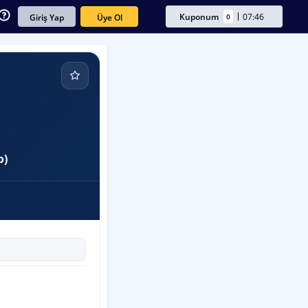
Kuponum
07:46
0
Üye Ol
Giriş Yap
o)