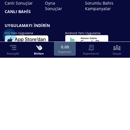
Canlı Sonuçlar
Oyna
Sorumlu Bahis
Sonuçlar
Kampanyalar
CANLI BAHİS
UYGULAMAYI İNDİRİN
iOS Yeni Uygulama
Android Yeni Uygulama
0.00
Kuponum
Anasayfa
Bülten
Kuponlarım
Sosyal
Bizimle iletişime geçin.
0216 630 63 83
destek@birebin.com
Spor Toto'nun yasal bayisi olan birebin.com’a
18 yaşından büyükler üye olabilir.