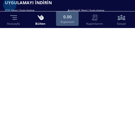
UYGULAMAYI İNDİRİN
iOS Yeni Uygulama
Android Yeni Uygulama
0.00
Kuponum
Anasayfa
Bülten
Kuponlarım
Sosyal
Bizimle iletişime geçin.
0216 630 63 83
destek@birebin.com
Spor Toto'nun yasal bayisi olan birebin.com’a
18 yaşından büyükler üye olabilir.
BİREBİN ŞANS OYUNLARI A.Ş.
Copyright © 2025