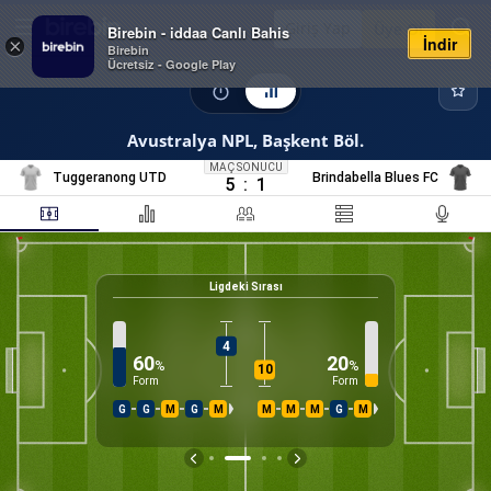
Giriş Yap
Üye Ol
Birebin - iddaa Canlı Bahis
İndir
×
Birebin
Ücretsiz - Google Play
Avustralya NPL, Başkent Böl.
MAÇ SONUCU
Tuggeranong UTD
Brindabella Blues FC
5
:
1
Ligdeki Sırası
26
%
K
4
60
20
%
%
10
Form
Form
G
G
M
G
M
M
M
M
G
M
İS