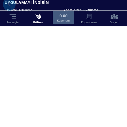
UYGULAMAYI İNDİRİN
iOS Yeni Uygulama
Android Yeni Uygulama
0.00
Kuponum
Anasayfa
Bülten
Kuponlarım
Sosyal
Bizimle iletişime geçin.
0216 630 63 83
destek@birebin.com
Spor Toto'nun yasal bayisi olan birebin.com’a
18 yaşından büyükler üye olabilir.
BİREBİN ŞANS OYUNLARI A.Ş.
Copyright © 2025