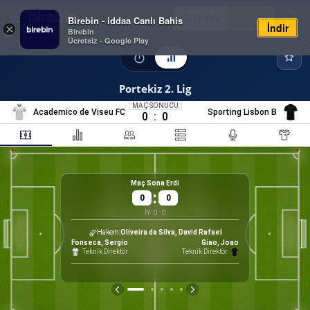
Giriş Yap
Üye Ol
Birebin - iddaa Canlı Bahis
İndir
×
Birebin
Ücretsiz - Google Play
Portekiz 2. Lig
MAÇ SONUCU
Academico de Viseu FC
Sporting Lisbon B
0
:
0
Maç Sona Erdi
:
0
0
İY
0
:
0
İy
Ha
Hakem
Oliveira da Silva, David Rafael
Fonseca, Sergio
Giao, Joao
Teknik Direktör
Teknik Direktör