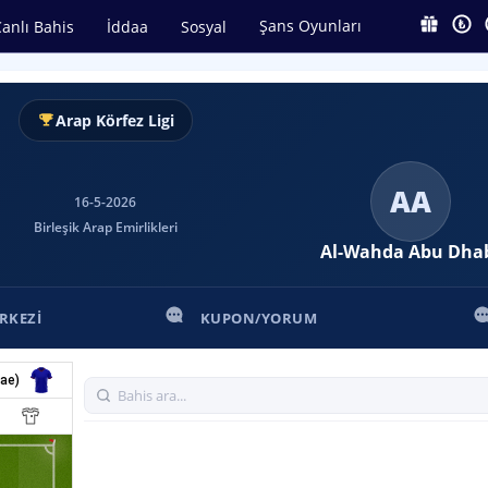
Şans Oyunları
anlı Bahis
İddaa
Sosyal
Arap Körfez Ligi
AA
16-5-2026
Birleşik Arap Emirlikleri
Al-Wahda Abu Dha
RKEZI
KUPON/YORUM
Uae)