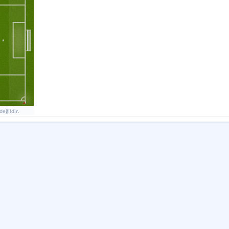
Ligdeki Sırası
5
27
47
%
%
12
Form
Form
M
B
M
G
M
G
G
M
B
M
değildir.