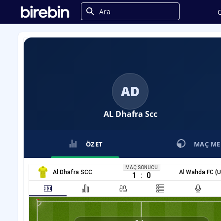
C
AD
AL Dhafra Scc
ÖZET
MAÇ ME
MAÇ SONUCU
Al Dhafra SCC
Al Wahda FC (
1
:
0