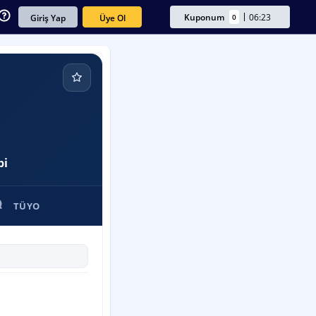
Kuponum
06:23
0
Üye Ol
Giriş Yap
bi
TÜYO