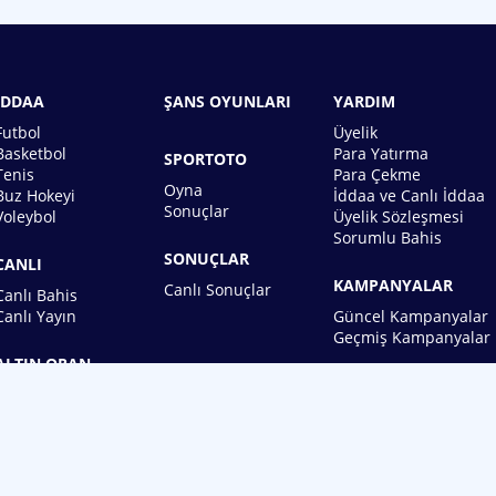
İDDAA
ŞANS OYUNLARI
YARDIM
Futbol
Üyelik
Basketbol
Para Yatırma
SPORTOTO
Tenis
Para Çekme
Oyna
Buz Hokeyi
İddaa ve Canlı İddaa
Sonuçlar
Voleybol
Üyelik Sözleşmesi
Sorumlu Bahis
SONUÇLAR
CANLI
KAMPANYALAR
Canlı Sonuçlar
Canlı Bahis
Canlı Yayın
Güncel Kampanyalar
Geçmiş Kampanyalar
ALTIN ORAN
BİREBİN ŞANS OYUNLARI A.Ş.
Copyright © 2026