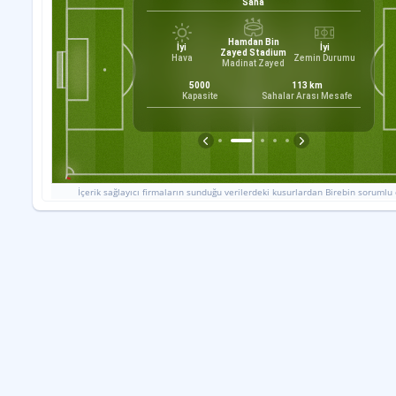
Saha
Erdi
Hamdan Bin
İyi
İyi
0
Zayed Stadium
Hava
Zemin Durumu
Madinat Zayed
0
5000
113
km
Kapasite
Sahalar Arası Mesafe
İçerik sağlayıcı firmaların sunduğu verilerdeki kusurlardan Birebin sorumlu 