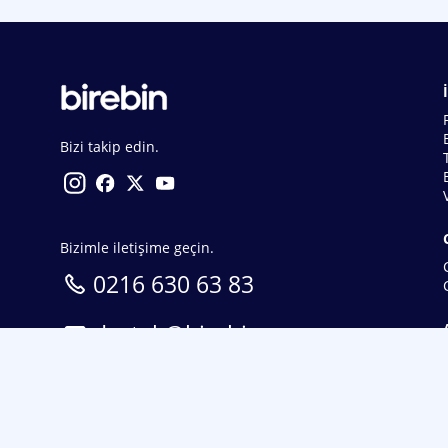
Bizi takip edin.
Bizimle iletişime geçin.
0216 630 63 83
destek@birebin.com
Spor Toto'nun yasal bayisi olan birebin.com’a
18 yaşından büyükler üye olabilir.