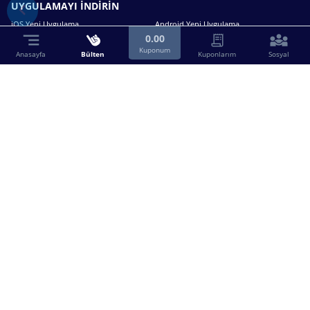
UYGULAMAYI İNDİRİN
iOS Yeni Uygulama
Android Yeni Uygulama
0.00
Kuponum
Anasayfa
Bülten
Kuponlarım
Sosyal
Bizimle iletişime geçin.
0216 630 63 83
destek@birebin.com
Spor Toto'nun yasal bayisi olan birebin.com’a
18 yaşından büyükler üye olabilir.
BİREBİN ŞANS OYUNLARI A.Ş.
Copyright © 2025