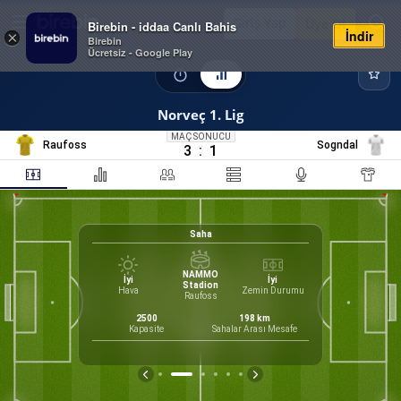
Giriş Yap
Üye Ol
Birebin - iddaa Canlı Bahis
İndir
×
Birebin
Ücretsiz - Google Play
Norveç 1. Lig
MAÇ SONUCU
Raufoss
Sogndal
3
:
1
Saha
NAMMO
İyi
İyi
Stadion
Hava
Zemin Durumu
60
Raufoss
c Conny
Form
nta, Luis
2500
198
km
irektör
Kapasite
Sahalar Arası Mesafe
G
M