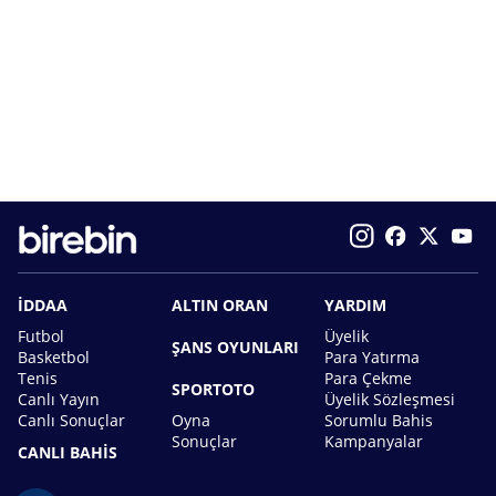
İDDAA
ALTIN ORAN
YARDIM
Futbol
Üyelik
ŞANS OYUNLARI
Basketbol
Para Yatırma
Tenis
Para Çekme
SPORTOTO
Canlı Yayın
Üyelik Sözleşmesi
Canlı Sonuçlar
Oyna
Sorumlu Bahis
Sonuçlar
Kampanyalar
CANLI BAHİS