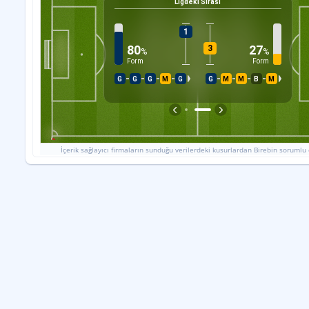
Ligdeki Sırası
Erdi
1
2
80
27
3
1
%
%
Form
Form
 anlatımı
G
G
G
M
G
G
M
M
B
M
İçerik sağlayıcı firmaların sunduğu verilerdeki kusurlardan Birebin sorumlu 