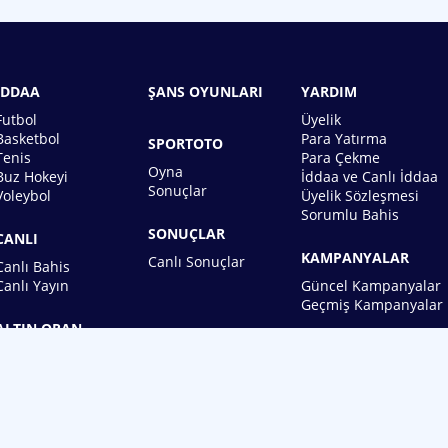
İDDAA
ŞANS OYUNLARI
YARDIM
Futbol
Üyelik
Basketbol
Para Yatırma
SPORTOTO
Tenis
Para Çekme
Oyna
Buz Hokeyi
İddaa ve Canlı İddaa
Sonuçlar
Voleybol
Üyelik Sözleşmesi
Sorumlu Bahis
SONUÇLAR
CANLI
KAMPANYALAR
Canlı Sonuçlar
Canlı Bahis
Canlı Yayın
Güncel Kampanyalar
Geçmiş Kampanyalar
ALTIN ORAN
BİREBİN ŞANS OYUNLARI A.Ş.
Copyright © 2026