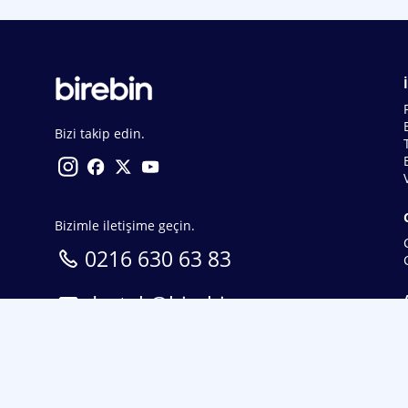
Bizi takip edin.
Bizimle iletişime geçin.
0216 630 63 83
destek@birebin.com
Spor Toto'nun yasal bayisi olan birebin.com’a
18 yaşından büyükler üye olabilir.