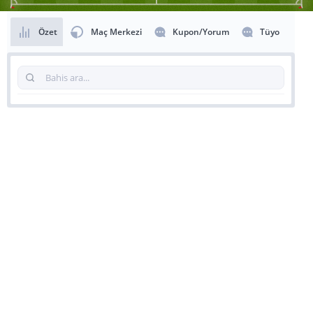
Özet
Maç Merkezi
Kupon/Yorum
Tüyo