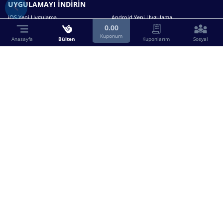
UYGULAMAYI İNDİRİN
iOS Yeni Uygulama
Android Yeni Uygulama
0.00
Kuponum
Anasayfa
Bülten
Kuponlarım
Sosyal
Bizimle iletişime geçin.
0216 630 63 83
destek@birebin.com
Spor Toto'nun yasal bayisi olan birebin.com’a
18 yaşından büyükler üye olabilir.
BİREBİN ŞANS OYUNLARI A.Ş.
Copyright © 2025