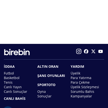
İDDAA
ALTIN ORAN
YARDIM
Futbol
Üyelik
ŞANS OYUNLARI
Basketbol
Para Yatırma
Tenis
Para Çekme
SPORTOTO
Canlı Yayın
Üyelik Sözleşmesi
Canlı Sonuçlar
Oyna
Sorumlu Bahis
Sonuçlar
Kampanyalar
CANLI BAHİS