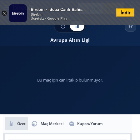
Giriş Yap
Üye Ol
Birebin - iddaa Canlı Bahis
İndir
×
Birebin
Ücretsiz - Google Play
Avrupa Altın Ligi
Bu maç için canlı takip bulunmuyor.
Özet
Maç Merkezi
Kupon/Yorum