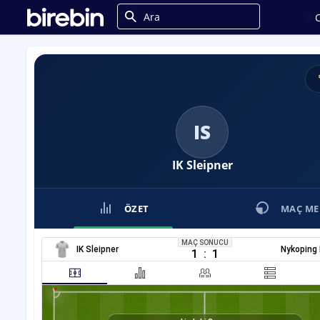
C
IS
IK Sleipner
ÖZET
MAÇ ME
MAÇ SONUCU
IK Sleipner
Nykoping
1
:
1