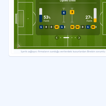
Ligdeki Sırası
Erdi
3
4
1
53
27
%
%
1
Form
Form
G
B
B
M
G
M
M
B
G
M
İçerik sağlayıcı firmaların sunduğu verilerdeki kusurlardan Birebin sorumlu 