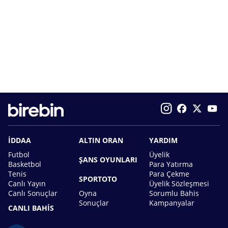
İDDAA
ALTIN ORAN
YARDIM
Futbol
Üyelik
ŞANS OYUNLARI
Basketbol
Para Yatırma
Tenis
Para Çekme
SPORTOTO
Canlı Yayın
Üyelik Sözleşmesi
Canlı Sonuçlar
Oyna
Sorumlu Bahis
Sonuçlar
Kampanyalar
CANLI BAHİS