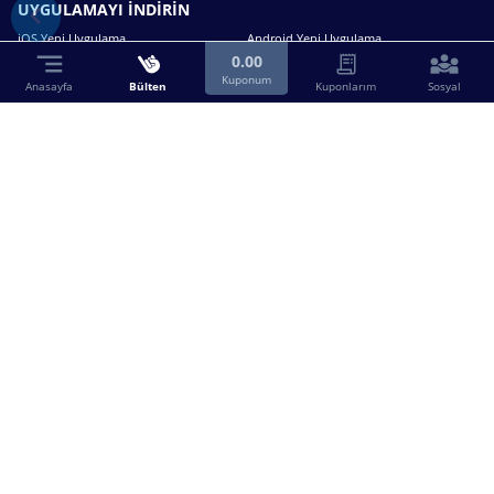
UYGULAMAYI İNDİRİN
iOS Yeni Uygulama
Android Yeni Uygulama
0.00
Kuponum
Anasayfa
Bülten
Kuponlarım
Sosyal
Bizimle iletişime geçin.
0216 630 63 83
destek@birebin.com
Spor Toto'nun yasal bayisi olan birebin.com’a
18 yaşından büyükler üye olabilir.
BİREBİN ŞANS OYUNLARI A.Ş.
Copyright © 2025