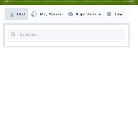
Özet
Maç Merkezi
Kupon/Yorum
Tüyo