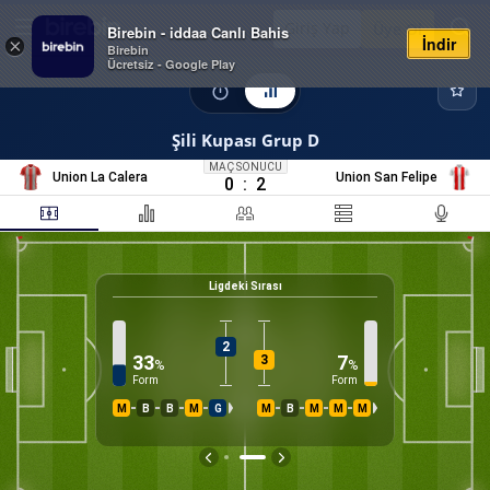
Giriş Yap
Üye Ol
Birebin - iddaa Canlı Bahis
İndir
×
Birebin
Ücretsiz - Google Play
Şili Kupası Grup D
MAÇ SONUCU
Union La Calera
Union San Felipe
0
:
2
Ligdeki Sırası
2
33
7
3
%
%
Form
Form
M
B
B
M
G
M
B
M
M
M