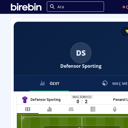
C
DS
Defensor Sporting
ÖZET
MAÇ ME
MAÇ SONUCU
Defensor Sporting
Penarol 
0
:
2