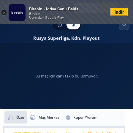
Giriş Yap
Üye Ol
Birebin - iddaa Canlı Bahis
İndir
×
Birebin
Ücretsiz - Google Play
Rusya Superliga, Kdn. Playout
Bu maç için canlı takip bulunmuyor.
Özet
Maç Merkezi
Kupon/Yorum