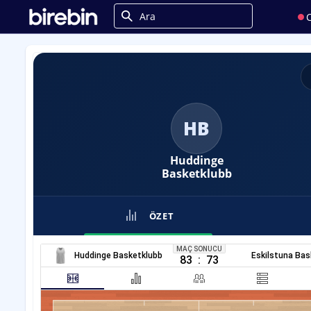
C
HB
Huddinge
Basketklubb
ÖZET
MAÇ SONUCU
Huddinge Basketklubb
Eskilstuna Bas
83
:
73