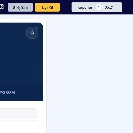
Kuponum
05:21
0
Üye Ol
Giriş Yap
/YORUM