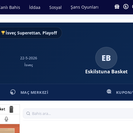
Şans Oyunları
anlı Bahis
İddaa
Sosyal
İsveç Superettan, Playoff
EB
22-5-2026
İsveç
Eskilstuna Basket
MAÇ MERKEZI
KUPON
ket