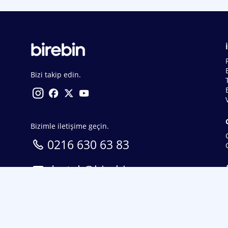
Bizi takip edin.
Bizimle iletişime geçin.
0216 630 63 83
destek@birebin.com
Spor Toto'nun yasal bayisi olan birebin.com’a
18 yaşından büyükler üye olabilir.