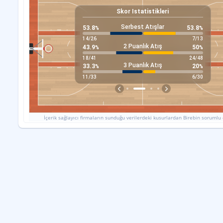
offs
Final
Skor Istatistikleri
17:00
UTC
Serbest Atışlar
53.8
53.8
%
%
Erdi
14
/
26
7
/
13
2 Puanlık Atış
73
43.9
50
%
%
ESK
18
/
41
24
/
48
3 Puanlık Atış
33.3
20
%
%
11
/
33
6
/
30
İçerik sağlayıcı firmaların sunduğu verilerdeki kusurlardan Birebin sorumlu 