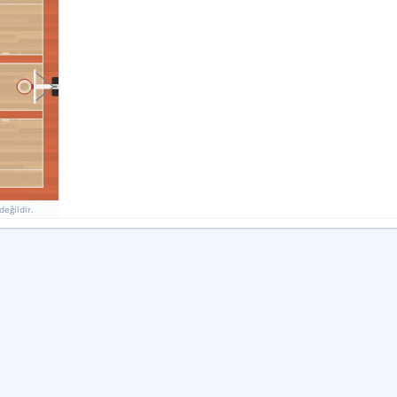
Genel Veriler
22
25
Fauller
55
35
Ribauntlar
4
3
Molalar
değildir.