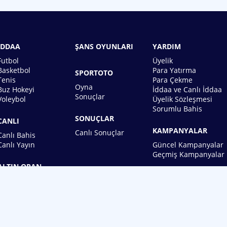
İDDAA
ŞANS OYUNLARI
YARDIM
Futbol
Üyelik
Basketbol
Para Yatırma
SPORTOTO
Tenis
Para Çekme
Oyna
Buz Hokeyi
İddaa ve Canlı İddaa
Sonuçlar
Voleybol
Üyelik Sözleşmesi
Sorumlu Bahis
SONUÇLAR
CANLI
KAMPANYALAR
Canlı Sonuçlar
Canlı Bahis
Canlı Yayın
Güncel Kampanyalar
Geçmiş Kampanyalar
ALTIN ORAN
BİREBİN ŞANS OYUNLARI A.Ş.
Copyright © 2026