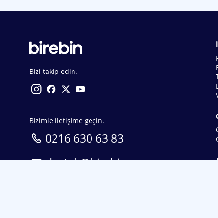
Bizi takip edin.
Bizimle iletişime geçin.
0216 630 63 83
destek@birebin.com
Spor Toto'nun yasal bayisi olan birebin.com’a
18 yaşından büyükler üye olabilir.