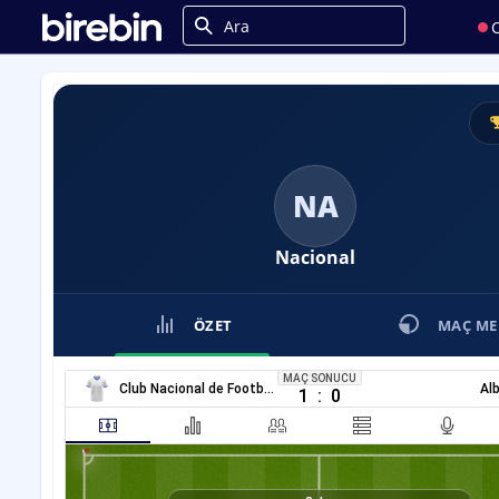
C
NA
Nacional
ÖZET
MAÇ ME
MAÇ SONUCU
Club Nacional de Football
Al
1
:
0