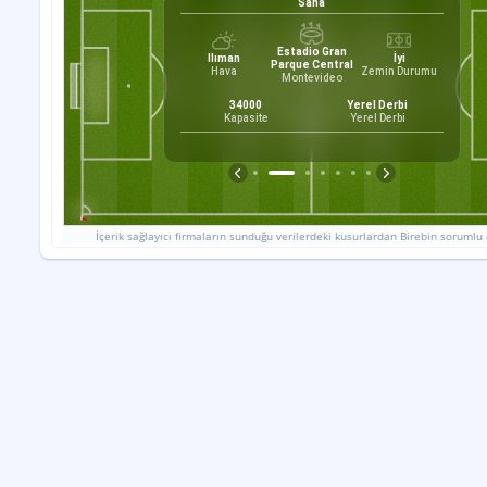
Saha
Erdi
0
Estadio Gran
0
Ilıman
İyi
Parque Central
Hava
Zemin Durumu
Montevideo
te, Andres
Nieves, Federico
34000
Yerel Derbi
Teknik Direktör
Kapasite
Yerel Derbi
İçerik sağlayıcı firmaların sunduğu verilerdeki kusurlardan Birebin sorumlu 