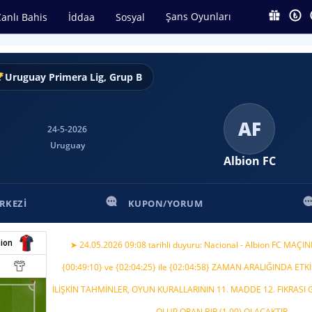
Şans Oyunları
anlı Bahis
İddaa
Sosyal
Uruguay Primera Lig, Grup B
AF
24-5-2026
Uruguay
Albion FC
RKEZI
KUPON/YORUM
bion
➤ 24.05.2026 09:08 tarihli duyuru: Nacional - Albion FC MAÇIN
{00:49:10} ve {02:04:25} ile {02:04:58} ZAMAN ARALIĞINDA E
İLİŞKİN TAHMİNLER, OYUN KURALLARININ 11. MADDE 12. FIKRASI
OLUP ORAN BIR (1.00) OLACAKTIR.