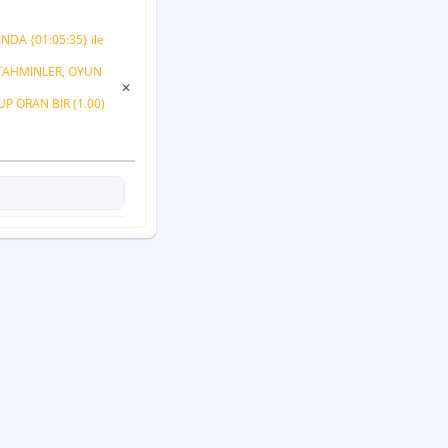
INDA {01:05:35} ile
 TAHMİNLER, OYUN
✕
P ORAN BIR (1.00)