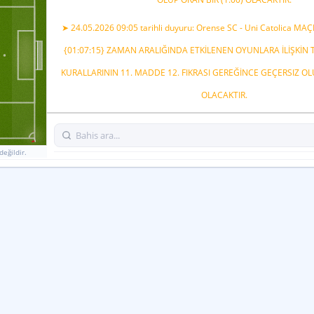
Ligdeki Sırası
➤ 24.05.2026 09:05 tarihli duyuru: Orense SC - Uni Catolica MAÇ
2
47
33
{01:07:15} ZAMAN ARALIĞINDA ETKİLENEN OYUNLARA İLİŞKİN
6
%
%
Form
Form
KURALLARININ 11. MADDE 12. FIKRASI GEREĞİNCE GEÇERSIZ OLU
B
M
M
G
G
M
G
B
M
B
OLACAKTIR.
değildir.