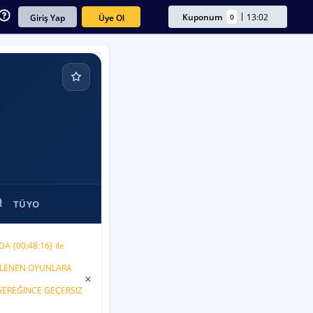
Kuponum
13:02
0
Üye Ol
Giriş Yap
TÜYO
DA {00:48:16} ile
TKİLENEN OYUNLARA
✕
 GEREĞİNCE GEÇERSIZ