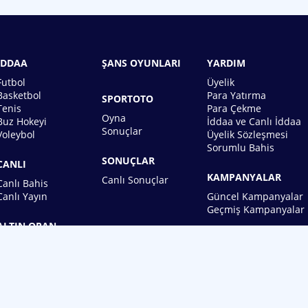
İDDAA
ŞANS OYUNLARI
YARDIM
Futbol
Üyelik
Basketbol
Para Yatırma
SPORTOTO
Tenis
Para Çekme
Oyna
Buz Hokeyi
İddaa ve Canlı İddaa
Sonuçlar
Voleybol
Üyelik Sözleşmesi
Sorumlu Bahis
SONUÇLAR
CANLI
KAMPANYALAR
Canlı Sonuçlar
Canlı Bahis
Canlı Yayın
Güncel Kampanyalar
Geçmiş Kampanyalar
ALTIN ORAN
BİREBİN ŞANS OYUNLARI A.Ş.
Copyright © 2026