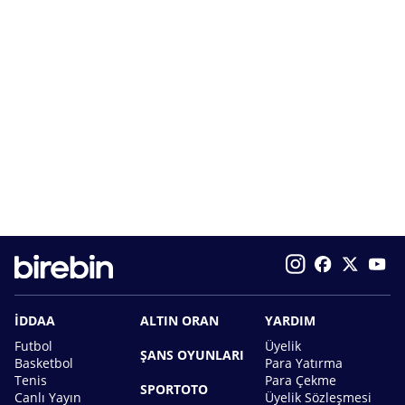
İDDAA
ALTIN ORAN
YARDIM
Futbol
Üyelik
ŞANS OYUNLARI
Basketbol
Para Yatırma
Tenis
Para Çekme
SPORTOTO
Canlı Yayın
Üyelik Sözleşmesi