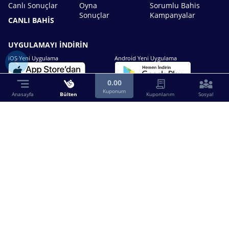
Canlı Sonuçlar
Oyna
Sorumlu Bahis
Sonuçlar
Kampanyalar
CANLI BAHİS
UYGULAMAYI İNDİRİN
iOS Yeni Uygulama
Android Yeni Uygulama
0.00
Kuponum
Anasayfa
Bülten
Kuponlarım
Sosyal
Bizimle iletişime geçin.
0216 630 63 83
destek@birebin.com
Spor Toto'nun yasal bayisi olan birebin.com’a
18 yaşından büyükler üye olabilir.