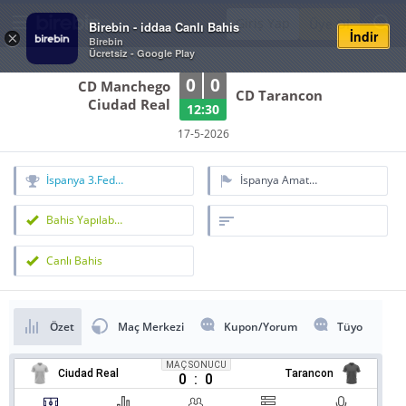
Giriş Yap
Üye Ol
Birebin - iddaa Canlı Bahis
İndir
×
Birebin
Ücretsiz - Google Play
0
0
CD Manchego
CD Tarancon
Ciudad Real
12:30
17-5-2026
İspanya 3.Fed. Gr.18, Şmp.Turu
İspanya Amatör
Bahis Yapılabilir
Canlı Bahis
Özet
Maç Merkezi
Kupon/Yorum
Tüyo
MAÇ SONUCU
Ciudad Real
Tarancon
0
:
0