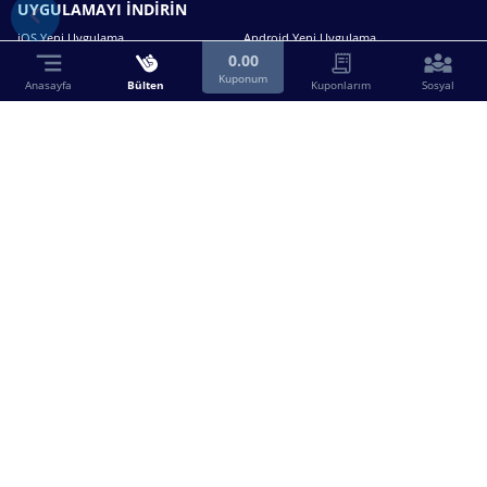
UYGULAMAYI İNDİRİN
iOS Yeni Uygulama
Android Yeni Uygulama
0.00
Kuponum
Anasayfa
Bülten
Kuponlarım
Sosyal
Bizimle iletişime geçin.
0216 630 63 83
destek@birebin.com
Spor Toto'nun yasal bayisi olan birebin.com’a
18 yaşından büyükler üye olabilir.
BİREBİN ŞANS OYUNLARI A.Ş.
Copyright © 2025