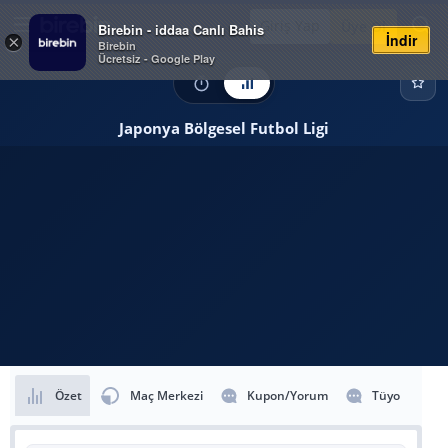
Giriş Yap
Üye Ol
Birebin - iddaa Canlı Bahis
İndir
×
Birebin
Ücretsiz - Google Play
Japonya Bölgesel Futbol Ligi
Özet
Maç Merkezi
Kupon/Yorum
Tüyo