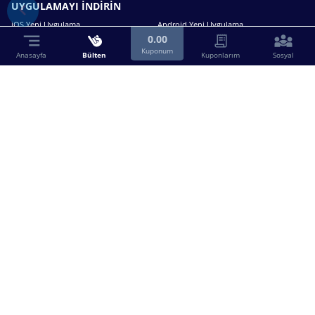
UYGULAMAYI İNDİRİN
iOS Yeni Uygulama
Android Yeni Uygulama
0.00
Kuponum
Anasayfa
Bülten
Kuponlarım
Sosyal
Bizimle iletişime geçin.
0216 630 63 83
destek@birebin.com
Spor Toto'nun yasal bayisi olan birebin.com’a
18 yaşından büyükler üye olabilir.
BİREBİN ŞANS OYUNLARI A.Ş.
Copyright © 2025